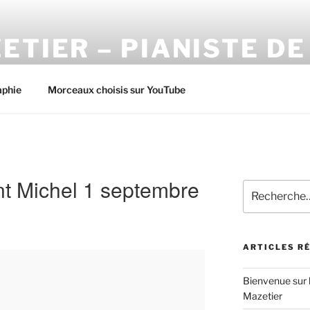
ETIER – PIANISTE DE
ation des concerts de Louis Mazetier
aphie
Morceaux choisis sur YouTube
int Michel 1 septembre
Recherche
pour
:
ARTICLES R
Bienvenue sur le
Mazetier