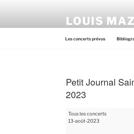
Aller
au
LOUIS MAZ
contenu
principal
Pour avoir toutes la programm
Les concerts prévus
Bibliogr
Petit Journal Sa
2023
Petit
Tous les concerts
Journal
13-août-2023
Saint
Michel