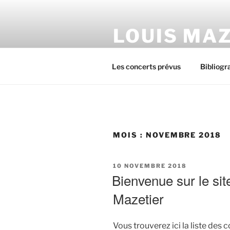
Aller
au
LOUIS MAZ
contenu
principal
Pour avoir toutes la programm
Les concerts prévus
Bibliogr
MOIS :
NOVEMBRE 2018
PUBLIÉ
10 NOVEMBRE 2018
LE
Bienvenue sur le site
Mazetier
Vous trouverez ici la liste de