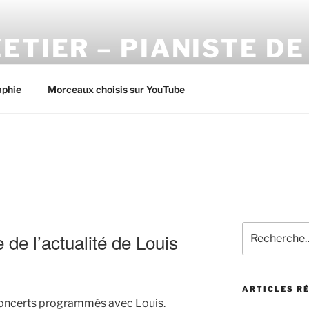
ETIER – PIANISTE DE
ation des concerts de Louis Mazetier
aphie
Morceaux choisis sur YouTube
Recherche
 de l’actualité de Louis
pour
:
ARTICLES R
s concerts programmés avec Louis.