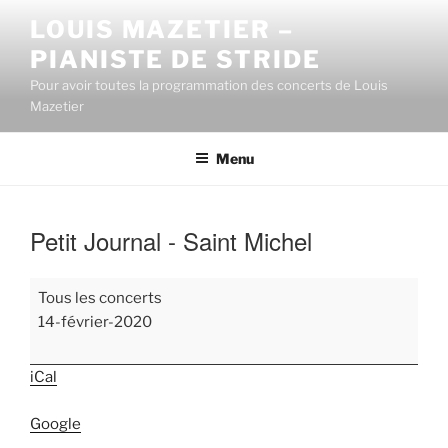
Aller
LOUIS MAZETIER –
au
PIANISTE DE STRIDE
contenu
principal
Pour avoir toutes la programmation des concerts de Louis
Mazetier
Menu
Petit Journal - Saint Michel
Petit
Tous les concerts
Journal
14-février-2020
-
Saint
iCal
Michel
Google