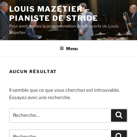
Aller
LOUIS MAZETIER –
au
PIANISTE DE STRIDE
contenu
principal
Pour avoir toutes la programmation des concerts de Louis
Mazetier
Menu
AUCUN RÉSULTAT
Il semble que ce que vous cherchez est introuvable.
Essayez avec une recherche.
Recherche
Recher
pour
:
Recherche
Recher